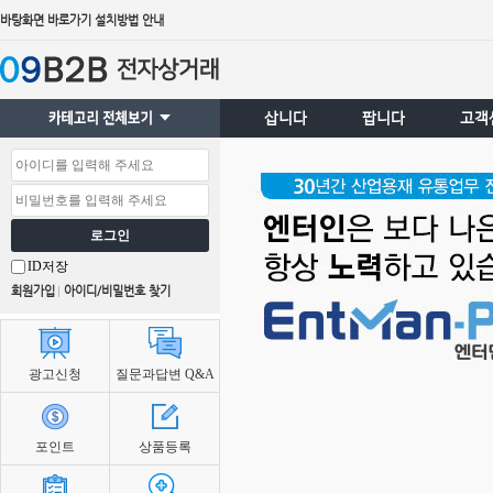
바탕화면 바로가기 설치방법 안내
삽니다
팝니다
고객
로그인
ID저장
회원가입
아이디/비밀번호 찾기
광고신청
질문과답변 Q&A
포인트
상품등록