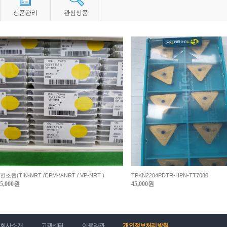
상품관리
관심상품
전조탭(TIN-NRT /CPM-V-NRT / VP-NRT )
TPKN2204PDTR-HPN-TT7080
5,000원
45,000원
회사소개
고객센터
이용약관
개인정보처리방침