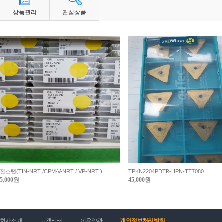
상품관리
관심상품
전조탭(TIN-NRT /CPM-V-NRT / VP-NRT )
TPKN2204PDTR-HPN-TT7080
5,000원
45,000원
회사소개
고객센터
이용약관
개인정보처리방침