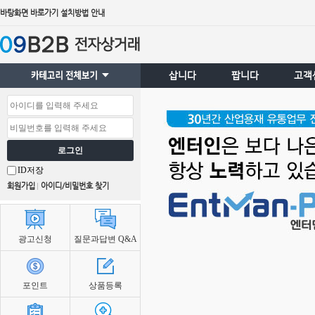
바탕화면 바로가기 설치방법 안내
삽니다
팝니다
고객
로그인
ID저장
회원가입
아이디/비밀번호 찾기
광고신청
질문과답변 Q&A
포인트
상품등록