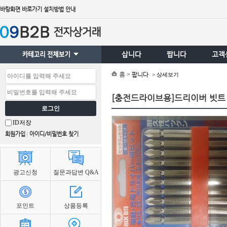
바탕화면 바로가기 설치방법 안내
삽니다
팝니다
고객
팝니다
홈
>
> 상세보기
[충전드라이브용]드리이버 빗트
로그인
ID저장
회원가입
아이디/비밀번호 찾기
광고신청
질문과답변 Q&A
포인트
상품등록