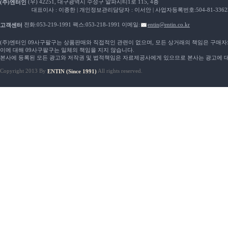
(우) 42251, 대구광역시 수성구 알파시티1로 115, 4층
(주)엔터인
대표이사 : 이종한 | 개인정보관리담당자 : 이서안 | 사업자등록번호:504-81-33623
전화:053-219-1991 팩스:053-218-1991 이메일:
entin@entin.co.kr
고객센터
(주)엔터인 09사구팔구는 상품판매와 직접적인 관련이 없으며, 모든 상거래의 책임은 구매
이에 대해 09사구팔구는 일체의 책임을 지지 않습니다.
본사에 등록된 모든 광고와 저작권 및 법적책임은 자료제공사에게 있으므로 본사는 광고에 대
Copyright 2013 By
All rights reserved.
ENTIN (Since 1991)